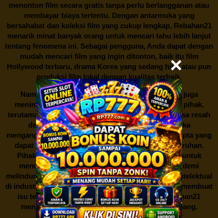
menonton film secara gratis tanpa perlu berlangganan atau
membayar biaya tertentu. Dengan antarmuka yang
bersahabat dan koleksi film yang cukup lengkap,
Rebahan21
menarik minat banyak orang untuk mencari tahu lebih lanjut
tentang fenomena ini. Sebagai pengguna, Anda dapat dengan
mudah mencari film yang ingin ditonton, baik itu film
Hollywood terbaru, drama Korea yang sedang hits, atau pun
produksi film lokal dengan kualitas terbaik.
Namun, seperti halnya cerita manis,
Rebahan21
juga
menimbulkan kontroversi di industri film. Banyak pihak,
terutama produsen film dan pemilik hak cipta, merasa resah
dengan maraknya situs-situs seperti ini. Mereka
menganggapnya sebagai bentuk pelanggaran hak cipta yang
dapat merugikan industri perfilman secara keseluruhan.
Pihak berwenang pun turut terlibat dalam upaya untuk
menutup situs-situs ilegal semacam Rebahan21 demi
melindungi keberlangsungan bisnis dan kekayaan intelektual
di industri hiburan. Konflik kepentingan inilah yang membuat
isu tentang menonton film secara gratis di
Rebahan21
menjadi perbincangan seru yang terus berkembang.