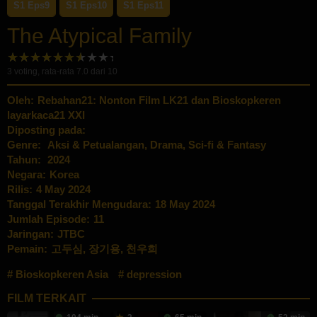
S1 Eps9
S1 Eps10
S1 Eps11
The Atypical Family
3
voting, rata-rata
7.0
dari 10
Oleh:
Rebahan21: Nonton Film LK21 dan Bioskopkeren
layarkaca21 XXI
Diposting pada:
Genre:
Aksi & Petualangan
,
Drama
,
Sci-fi & Fantasy
Tahun:
2024
Negara:
Korea
Rilis:
4 May 2024
Tanggal Terakhir Mengudara:
18 May 2024
Jumlah Episode:
11
Jaringan:
JTBC
Pemain:
고두심
,
장기용
,
천우희
Bioskopkeren Asia
depression
FILM TERKAIT