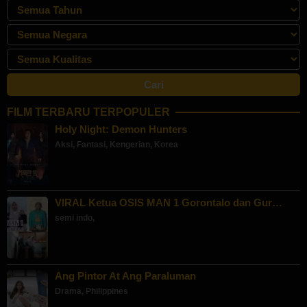
FILM TERBARU TERPOPULER
Holy Night: Demon Hunters
Aksi
,
Fantasi
,
Kengerian
,
Korea
VIRAL Ketua OSIS MAN 1 Gorontalo dan Gur…
semi indo
,
Ang Pintor At Ang Paraluman
Drama
,
Philippines