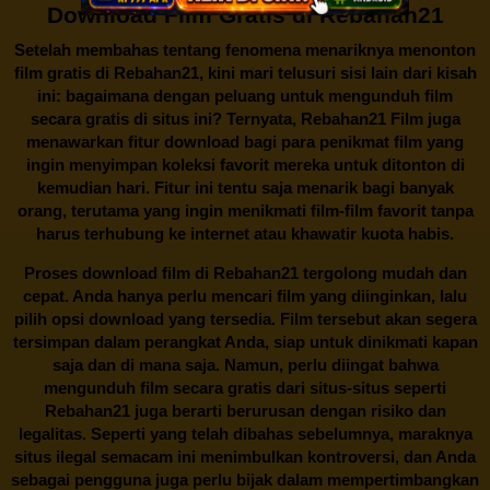
Download Film Gratis di Rebahan21
Setelah membahas tentang fenomena menariknya menonton
film gratis di
Rebahan21
, kini mari telusuri sisi lain dari kisah
ini: bagaimana dengan peluang untuk mengunduh film
secara gratis di situs ini? Ternyata, Rebahan21 Film juga
menawarkan fitur download bagi para penikmat film yang
ingin menyimpan koleksi favorit mereka untuk ditonton di
kemudian hari. Fitur ini tentu saja menarik bagi banyak
orang, terutama yang ingin menikmati film-film favorit tanpa
harus terhubung ke internet atau khawatir kuota habis.
Proses download film di
Rebahan21
tergolong mudah dan
cepat. Anda hanya perlu mencari film yang diinginkan, lalu
pilih opsi download yang tersedia. Film tersebut akan segera
tersimpan dalam perangkat Anda, siap untuk dinikmati kapan
saja dan di mana saja. Namun, perlu diingat bahwa
mengunduh film secara gratis dari situs-situs seperti
Rebahan21 juga berarti berurusan dengan risiko dan
legalitas. Seperti yang telah dibahas sebelumnya, maraknya
situs ilegal semacam ini menimbulkan kontroversi, dan Anda
sebagai pengguna juga perlu bijak dalam mempertimbangkan