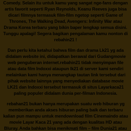
Comedy. Selain itu untuk kamu yang sangat nge-fans dengan
artis favorit seperti Ryan Reynolds, Keanu Reeves juga bisa
dicari filmnya termasuk film-film ngetop seperti Game of
Thrones, The Walking Dead, Avengers: Infinity War atau
Drama Korea terbaru yang bikin baper lengkap semua disini.
Tunggu apalagi! Segera bagikan pengalaman kamu nonton di
rebahin21
!
Dan perlu kita ketahui bahwa film dan drama
Lk21
yg ada
didalam website ini, didapatkan berawal dari Gudangmovie
web penguberan internet.
rebahin21
tidak menyimpan file
atau data film Indoxxi ataupun lk21 di server kami sendiri
melainkan kami hanya menangkap tautan link tersebut dari
pihak website lainnya yang menyediakan database movie
LK21
dan Indoxxi tersebut termasuk di situs
Layarkaca21
paling populer didalam dunia per-filman Indonesia.
rebahan21
bukan hanya merupakan suatu web hiburan yg
memberikan anda akses hiburan paling baik dan terbaru
kalian pun mampu untuk mendownload film Cinemaindo atau
movie Layar Kaca 21 yang ada dengan kualitas HD atau
Bluray. Anda bahkan bisa menikmati film – film
Dunia21
atau