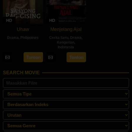
HD
HD
Uhaw
Menjelang Ajal
Drama
,
Philippines
Cerita Seru
,
Drama
,
Kengerian
,
30
Bobby
Indonesia
Aug
Bonifacio
30
Hadrah
Tonton
Tonton
2024
Apr
Daeng
2024
Ratu
SEARCH MOVIE