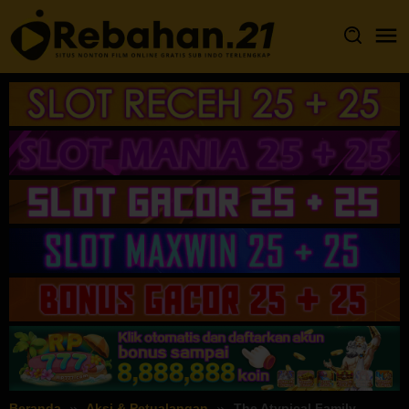
Loncat
ke
konten
Beranda
Aksi & Petualangan
The Atypical Family