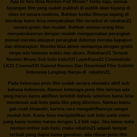
Apa Di Sini Bisa Nonton Full Movie? Tentu saja, semua
tayangan film yang sudah publish di publik akan tayang di
situs ini secara realtime. Bahkan ketika filmnya tayang di
bioskop kamu bisa menyaksikan film tersebut di
rebahan21
secara gratis dan mudah. Bahkan semua orang bisa
menyaksikannya dengan mudah menggunakan perangkat
ponsel mereka ataupun perangkat dekstop mereka kapapun
dan dimanapun. Mereka bisa akses semaunya dengan gratis
tanpa ada batasan waktu dan akses.
Rebahan21
Tempat
Nonton Movie Sub Indo IndoXXI LayarKaca21 CinemaIndo
LK21 CinemaXXI Ganool Nonton Dan Download Film Subtitle
Indonesia Lengkap Hanya di
rebahin21.
Pada beberapa jenis film sudah secara otomatis aktif sub
bahasa Indonesia. Namun beberapa jenis film lainnya ada
yang harus kamu aktifkan terlebih dahulu sebelum kamu bisa
menikmati sub Indo pada film yang ditonton. Namun kamu
gak usah khawatir, karena cara mengaktifkannya sangat
mudah kok. Kamu bisa mengaktifkan sub Indo pada video
yang kamu tonton hanya dengan 1-2 klik saja. Jika kamu suka
nonton online sub Indo, maka
rebahin21
adalah tempat
terbaik yang dapat kamu gunakan. ada ribuan jenis film