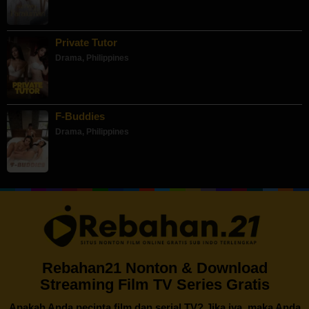
Private Tutor
Drama
,
Philippines
F-Buddies
Drama
,
Philippines
Rebahan21 Nonton & Download
Streaming Film TV Series Gratis
Apakah Anda pecinta film dan serial TV? Jika iya, maka Anda