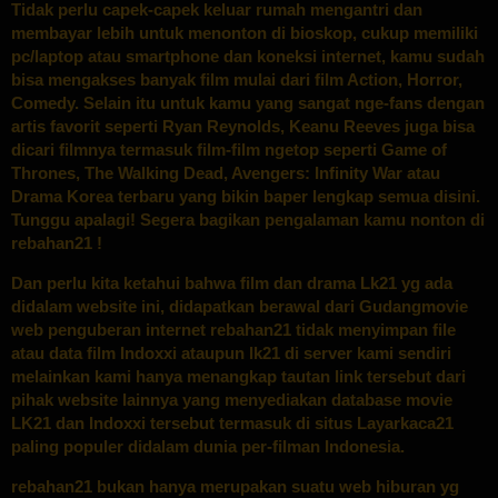
Tidak perlu capek-capek keluar rumah mengantri dan
membayar lebih untuk menonton di bioskop, cukup memiliki
pc/laptop atau smartphone dan koneksi internet, kamu sudah
bisa mengakses banyak film mulai dari film Action, Horror,
Comedy. Selain itu untuk kamu yang sangat nge-fans dengan
artis favorit seperti Ryan Reynolds, Keanu Reeves juga bisa
dicari filmnya termasuk film-film ngetop seperti Game of
Thrones, The Walking Dead, Avengers: Infinity War atau
Drama Korea terbaru yang bikin baper lengkap semua disini.
Tunggu apalagi! Segera bagikan pengalaman kamu nonton di
rebahan21 !
Dan perlu kita ketahui bahwa film dan drama
Lk21
yg ada
didalam website ini, didapatkan berawal dari Gudangmovie
web penguberan internet
rebahan21
tidak menyimpan file
atau data film Indoxxi ataupun lk21 di server kami sendiri
melainkan kami hanya menangkap tautan link tersebut dari
pihak website lainnya yang menyediakan database movie
LK21 dan Indoxxi tersebut termasuk di situs Layarkaca21
paling populer didalam dunia per-filman Indonesia.
rebahan21 bukan hanya merupakan suatu web hiburan yg