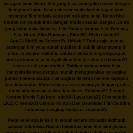
beragam jenis Genre film yang bisa kamu pilih sesuai dengan
keinginan kamu. Kamu bisa menyaksikan beragam jenis
tayangan film terbaik yang paling kamu suka. Kamu bisa
nonton online sub Indo dengan mudah sesuai dengan Genre
yang kamu mau. Seperti : Film Action, Drama, Film Komedi,
Film Horor, Film Romance, Film SCI-FI di
rebahin21
Apa Di Sini Bisa Nonton Full Movie? Tentu saja, semua
tayangan film yang sudah publish di publik akan tayang di
situs ini secara realtime. Bahkan ketika filmnya tayang di
bioskop kamu bisa menyaksikan film tersebut di
rebahan21
secara gratis dan mudah. Bahkan semua orang bisa
menyaksikannya dengan mudah menggunakan perangkat
ponsel mereka ataupun perangkat dekstop mereka kapapun
dan dimanapun. Mereka bisa akses semaunya dengan gratis
tanpa ada batasan waktu dan akses.
Rebahan21
Tempat
Nonton Movie Sub Indo IndoXXI LayarKaca21 CinemaIndo
LK21 CinemaXXI Ganool Nonton Dan Download Film Subtitle
Indonesia Lengkap Hanya di
rebahin21.
Pada beberapa jenis film sudah secara otomatis aktif sub
bahasa Indonesia. Namun beberapa jenis film lainnya ada
yang harus kamu aktifkan terlebih dahulu sebelum kamu bisa