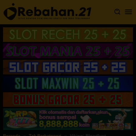
Loncat
ke
konten
Beranda
Tak Berkategori
Viking: Bloodlust