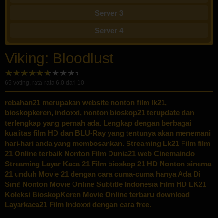
Server 3
Server 4
Viking: Bloodlust
65
voting, rata-rata
6.0
dari 10
rebahan21
merupakan website nonton film lk21,
bioskopkeren, indoxxi, nonton bioskop21 terupdate dan
terlengkap yang pernah ada. Lengkap dengan berbagai
kualitas film HD dan BLU-Ray yang tentunya akan menemani
hari-hari anda yang membosankan. Streaming Lk21 Film film
21 Online terbaik Nonton Film Dunia21 web Cinemaindo
Streaming Layar Kaca 21 Film bioskop 21 HD Nonton sinema
21 unduh Movie 21 dengan cara cuma-cuma hanya Ada Di
Sini! Nonton Movie Online Subtitle Indonesia Film HD LK21
Koleksi BioskopKeren Movie Online terbaru download
Layarkaca21 Film Indoxxi dengan cara free.