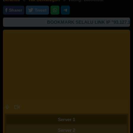
Sharer
Tweet
BOOKMARK SELALU LINK IP "93.127.167.9
Server 1
Server 2