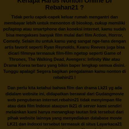
Kenapa Harus Nonton Online Di
Rebahan21 ?
Tidak perlu capek-capek keluar rumah mengantri dan
membayar lebih untuk menonton di bioskop, cukup memiliki
pc/laptop atau smartphone dan koneksi internet, kamu sudah
bisa mengakses banyak film mulai dari film Action, Horror,
Comedy. Selain itu untuk kamu yang sangat nge-fans dengan
artis favorit seperti Ryan Reynolds, Keanu Reeves juga bisa
dicari filmnya termasuk film-film ngetop seperti Game of
Thrones, The Walking Dead, Avengers: Infinity War atau
Drama Korea terbaru yang bikin baper lengkap semua disini.
Tunggu apalagi! Segera bagikan pengalaman kamu nonton di
rebahin21
!
Dan perlu kita ketahui bahwa film dan drama
Lk21
yg ada
didalam website ini, didapatkan berawal dari Gudangmovie
web penguberan internet.
rebahin21
tidak menyimpan file
atau data film Indoxxi ataupun lk21 di server kami sendiri
melainkan kami hanya menangkap tautan link tersebut dari
pihak website lainnya yang menyediakan database movie
LK21
dan Indoxxi tersebut termasuk di situs
Layarkaca21