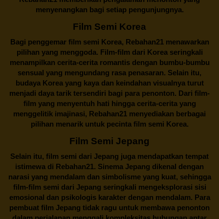
menyenangkan bagi setiap pengunjungnya.
Film Semi Korea
Bagi penggemar film semi Korea,
Rebahan21
menawarkan
pilihan yang menggoda. Film-film dari Korea seringkali
menampilkan cerita-cerita romantis dengan bumbu-bumbu
sensual yang mengundang rasa penasaran. Selain itu,
budaya Korea yang kaya dan keindahan visualnya turut
menjadi daya tarik tersendiri bagi para penonton. Dari film-
film yang menyentuh hati hingga cerita-cerita yang
menggelitik imajinasi,
Rebahan21
menyediakan berbagai
pilihan menarik untuk pecinta film semi Korea.
Film Semi Jepang
Selain itu,
film semi dari Jepang
juga mendapatkan tempat
istimewa di Rebahan21. Sinema Jepang dikenal dengan
narasi yang mendalam dan simbolisme yang kuat, sehingga
film-film semi dari Jepang seringkali mengeksplorasi sisi
emosional dan psikologis karakter dengan mendalam. Para
pembuat film Jepang tidak ragu untuk membawa penonton
dalam perjalanan menggali kompleksitas hubungan antar