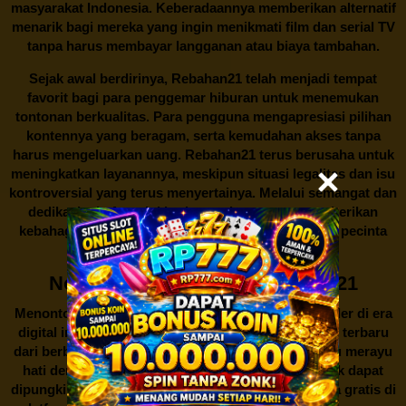
masyarakat Indonesia. Keberadaannya memberikan alternatif
menarik bagi mereka yang ingin menikmati film dan serial TV
tanpa harus membayar langganan atau biaya tambahan.
Sejak awal berdirinya,
Rebahan21
telah menjadi tempat
favorit bagi para penggemar hiburan untuk menemukan
tontonan berkualitas. Para pengguna mengapresiasi pilihan
kontennya yang beragam, serta kemudahan akses tanpa
harus mengeluarkan uang.
Rebahan21
terus berusaha untuk
meningkatkan layanannya, meskipun situasi legalitas dan isu
kontroversial yang terus menyertainya. Melalui semangat dan
dedikasi, platform ini berharap dapat terus memberikan
kebahagiaan dan hiburan bagi seluruh masyarakat pecinta
film dan serial TV di Indonesia.
Nonton Film Gratis di Rebahan21
Menonton film merupakan salah satu hiburan populer di era
digital ini. Banyak orang gemar menikmati film-film terbaru
dari berbagai genre untuk mengisi waktu luang atau merayu
hati dengan kisah yang mengharu biru. Namun, tak dapat
dipungkiri bahwa akses untuk menonton film secara gratis di