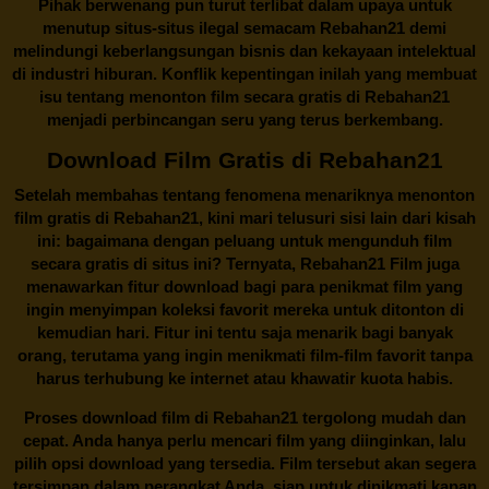
Pihak berwenang pun turut terlibat dalam upaya untuk
menutup situs-situs ilegal semacam Rebahan21 demi
melindungi keberlangsungan bisnis dan kekayaan intelektual
di industri hiburan. Konflik kepentingan inilah yang membuat
isu tentang menonton film secara gratis di
Rebahan21
menjadi perbincangan seru yang terus berkembang.
Download Film Gratis di Rebahan21
Setelah membahas tentang fenomena menariknya menonton
film gratis di
Rebahan21
, kini mari telusuri sisi lain dari kisah
ini: bagaimana dengan peluang untuk mengunduh film
secara gratis di situs ini? Ternyata, Rebahan21 Film juga
menawarkan fitur download bagi para penikmat film yang
ingin menyimpan koleksi favorit mereka untuk ditonton di
kemudian hari. Fitur ini tentu saja menarik bagi banyak
orang, terutama yang ingin menikmati film-film favorit tanpa
harus terhubung ke internet atau khawatir kuota habis.
Proses download film di
Rebahan21
tergolong mudah dan
cepat. Anda hanya perlu mencari film yang diinginkan, lalu
pilih opsi download yang tersedia. Film tersebut akan segera
tersimpan dalam perangkat Anda, siap untuk dinikmati kapan