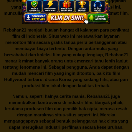
platform resmi seringkali memerlukan biaya berlangganan
yang tidak semua orang mampu. Di tengah situasi ini,
muncullah sebuah alternatif menarik bagi para penikmat film,
yaitu
Rebahan21.
Rebahan21
menjadi bualan hangat di kalangan para penikmat
film di Indonesia. Situs web ini menawarkan layanan
menonton film secara gratis tanpa perlu berlangganan atau
membayar biaya tertentu. Dengan antarmuka yang
bersahabat dan koleksi film yang cukup lengkap,
Rebahan21
menarik minat banyak orang untuk mencari tahu lebih lanjut
tentang fenomena ini. Sebagai pengguna, Anda dapat dengan
mudah mencari film yang ingin ditonton, baik itu film
Hollywood terbaru, drama Korea yang sedang hits, atau pun
produksi film lokal dengan kualitas terbaik.
Namun, seperti halnya cerita manis,
Rebahan21
juga
menimbulkan kontroversi di industri film. Banyak pihak,
terutama produsen film dan pemilik hak cipta, merasa resah
dengan maraknya situs-situs seperti ini. Mereka
menganggapnya sebagai bentuk pelanggaran hak cipta yang
dapat merugikan industri perfilman secara keseluruhan.