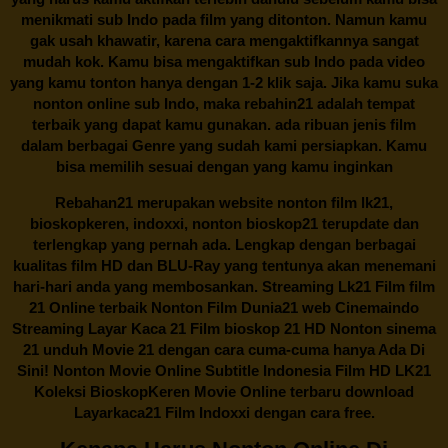
menikmati sub Indo pada film yang ditonton. Namun kamu
gak usah khawatir, karena cara mengaktifkannya sangat
mudah kok. Kamu bisa mengaktifkan sub Indo pada video
yang kamu tonton hanya dengan 1-2 klik saja. Jika kamu suka
nonton online sub Indo, maka
rebahin21
adalah tempat
terbaik yang dapat kamu gunakan. ada ribuan jenis film
dalam berbagai Genre yang sudah kami persiapkan. Kamu
bisa memilih sesuai dengan yang kamu inginkan
Rebahan21
merupakan website nonton film lk21,
bioskopkeren, indoxxi, nonton bioskop21 terupdate dan
terlengkap yang pernah ada. Lengkap dengan berbagai
kualitas film HD dan BLU-Ray yang tentunya akan menemani
hari-hari anda yang membosankan. Streaming Lk21 Film film
21 Online terbaik Nonton Film Dunia21 web Cinemaindo
Streaming Layar Kaca 21 Film bioskop 21 HD Nonton sinema
21 unduh Movie 21 dengan cara cuma-cuma hanya Ada Di
Sini! Nonton Movie Online Subtitle Indonesia Film HD LK21
Koleksi BioskopKeren Movie Online terbaru download
Layarkaca21 Film Indoxxi dengan cara free.