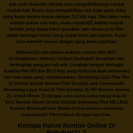
gak usah khawatir, karena cara mengaktifkannya sangat
mudah kok. Kamu bisa mengaktifkan sub Indo pada video
yang kamu tonton hanya dengan 1-2 klik saja. Jika kamu suka
nonton online sub Indo, maka
rebahin21
adalah tempat
terbaik yang dapat kamu gunakan. ada ribuan jenis film
dalam berbagai Genre yang sudah kami persiapkan. Kamu
bisa memilih sesuai dengan yang kamu inginkan
Rebahan21
merupakan website nonton film lk21,
bioskopkeren, indoxxi, nonton bioskop21 terupdate dan
terlengkap yang pernah ada. Lengkap dengan berbagai
kualitas film HD dan BLU-Ray yang tentunya akan menemani
hari-hari anda yang membosankan. Streaming Lk21 Film film
21 Online terbaik Nonton Film Dunia21 web Cinemaindo
Streaming Layar Kaca 21 Film bioskop 21 HD Nonton sinema
21 unduh Movie 21 dengan cara cuma-cuma hanya Ada Di
Sini! Nonton Movie Online Subtitle Indonesia Film HD LK21
Koleksi BioskopKeren Movie Online terbaru download
Layarkaca21 Film Indoxxi dengan cara free.
Kenapa Harus Nonton Online Di
Rebahan21 ?