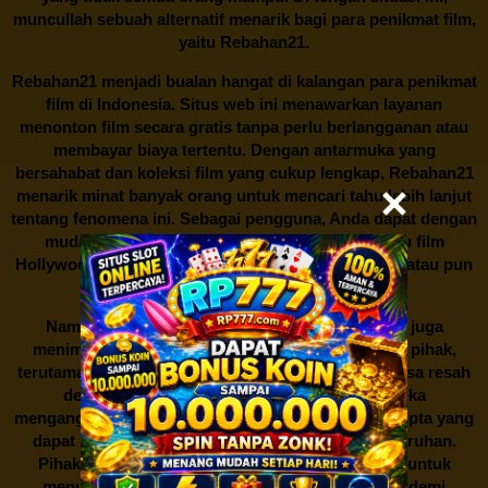
muncullah sebuah alternatif menarik bagi para penikmat film,
yaitu
Rebahan21.
Rebahan21
menjadi bualan hangat di kalangan para penikmat
film di Indonesia. Situs web ini menawarkan layanan
menonton film secara gratis tanpa perlu berlangganan atau
membayar biaya tertentu. Dengan antarmuka yang
bersahabat dan koleksi film yang cukup lengkap,
Rebahan21
menarik minat banyak orang untuk mencari tahu lebih lanjut
tentang fenomena ini. Sebagai pengguna, Anda dapat dengan
mudah mencari film yang ingin ditonton, baik itu film
Hollywood terbaru, drama Korea yang sedang hits, atau pun
produksi film lokal dengan kualitas terbaik.
Namun, seperti halnya cerita manis,
Rebahan21
juga
menimbulkan kontroversi di industri film. Banyak pihak,
terutama produsen film dan pemilik hak cipta, merasa resah
dengan maraknya situs-situs seperti ini. Mereka
menganggapnya sebagai bentuk pelanggaran hak cipta yang
dapat merugikan industri perfilman secara keseluruhan.
Pihak berwenang pun turut terlibat dalam upaya untuk
menutup situs-situs ilegal semacam Rebahan21 demi