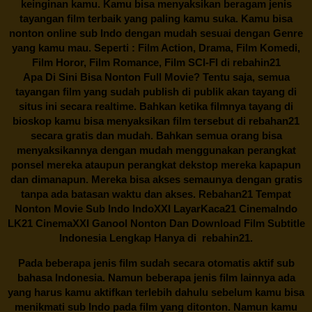
keinginan kamu. Kamu bisa menyaksikan beragam jenis
tayangan film terbaik yang paling kamu suka. Kamu bisa
nonton online sub Indo dengan mudah sesuai dengan Genre
yang kamu mau. Seperti : Film Action, Drama, Film Komedi,
Film Horor, Film Romance, Film SCI-FI di
rebahin21
Apa Di Sini Bisa Nonton Full Movie? Tentu saja, semua
tayangan film yang sudah publish di publik akan tayang di
situs ini secara realtime. Bahkan ketika filmnya tayang di
bioskop kamu bisa menyaksikan film tersebut di
rebahan21
secara gratis dan mudah. Bahkan semua orang bisa
menyaksikannya dengan mudah menggunakan perangkat
ponsel mereka ataupun perangkat dekstop mereka kapapun
dan dimanapun. Mereka bisa akses semaunya dengan gratis
tanpa ada batasan waktu dan akses.
Rebahan21
Tempat
Nonton Movie Sub Indo IndoXXI LayarKaca21 CinemaIndo
LK21 CinemaXXI Ganool Nonton Dan Download Film Subtitle
Indonesia Lengkap Hanya di
rebahin21.
Pada beberapa jenis film sudah secara otomatis aktif sub
bahasa Indonesia. Namun beberapa jenis film lainnya ada
yang harus kamu aktifkan terlebih dahulu sebelum kamu bisa
menikmati sub Indo pada film yang ditonton. Namun kamu