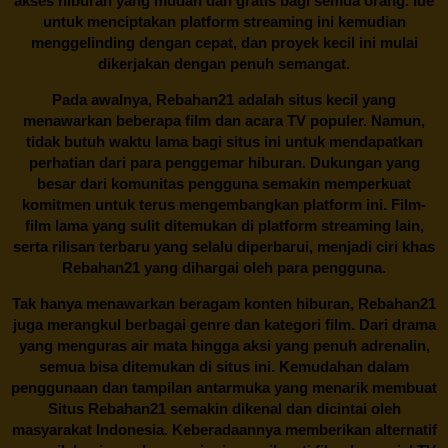
akses hiburan yang mudah dan gratis bagi semua orang. Ide
untuk menciptakan platform streaming ini kemudian
menggelinding dengan cepat, dan proyek kecil ini mulai
dikerjakan dengan penuh semangat.
Pada awalnya,
Rebahan21
adalah situs kecil yang
menawarkan beberapa film dan acara TV populer. Namun,
tidak butuh waktu lama bagi situs ini untuk mendapatkan
perhatian dari para penggemar hiburan. Dukungan yang
besar dari komunitas pengguna semakin memperkuat
komitmen untuk terus mengembangkan platform ini. Film-
film lama yang sulit ditemukan di platform streaming lain,
serta rilisan terbaru yang selalu diperbarui, menjadi ciri khas
Rebahan21
yang dihargai oleh para pengguna.
Tak hanya menawarkan beragam konten hiburan, Rebahan21
juga merangkul berbagai genre dan kategori film. Dari drama
yang menguras air mata hingga aksi yang penuh adrenalin,
semua bisa ditemukan di situs ini. Kemudahan dalam
penggunaan dan tampilan antarmuka yang menarik membuat
Situs
Rebahan21
semakin dikenal dan dicintai oleh
masyarakat Indonesia. Keberadaannya memberikan alternatif