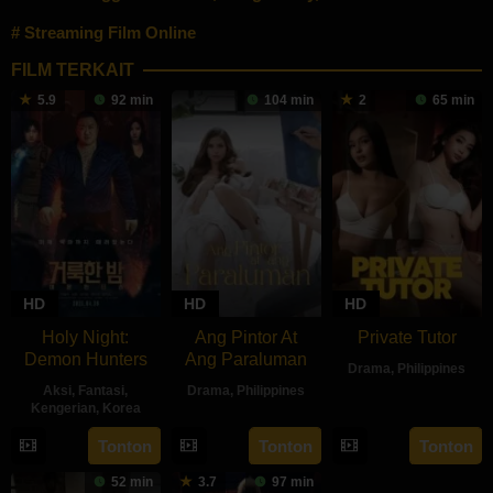
Streaming Film Online
FILM TERKAIT
5.9
92 min
104 min
2
65 min
HD
HD
HD
Holy Night:
Ang Pintor At
Private Tutor
Demon Hunters
Ang Paraluman
Drama
,
Philippines
Aksi
,
Fantasi
,
Drama
,
Philippines
27
Ryan
Kengerian
,
Korea
16
Marc
Aug
Evangelist
30
Lim
Tonton
Tonton
Tonton
Aug
Misa
2024
Apr
Dae-
2024
52 min
3.7
97 min
2025
hee