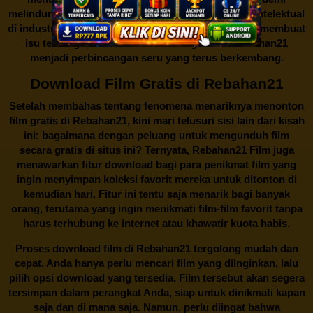
melindungi keberlangsungan bisnis dan kekayaan intelektual
di industri hiburan. Konflik kepentingan inilah yang membuat
isu tentang menonton film secara gratis di
Rebahan21
menjadi perbincangan seru yang terus berkembang.
Download Film Gratis di Rebahan21
Setelah membahas tentang fenomena menariknya menonton
film gratis di
Rebahan21
, kini mari telusuri sisi lain dari kisah
ini: bagaimana dengan peluang untuk mengunduh film
secara gratis di situs ini? Ternyata, Rebahan21 Film juga
menawarkan fitur download bagi para penikmat film yang
ingin menyimpan koleksi favorit mereka untuk ditonton di
kemudian hari. Fitur ini tentu saja menarik bagi banyak
orang, terutama yang ingin menikmati film-film favorit tanpa
harus terhubung ke internet atau khawatir kuota habis.
Proses download film di
Rebahan21
tergolong mudah dan
cepat. Anda hanya perlu mencari film yang diinginkan, lalu
pilih opsi download yang tersedia. Film tersebut akan segera
tersimpan dalam perangkat Anda, siap untuk dinikmati kapan
saja dan di mana saja. Namun, perlu diingat bahwa