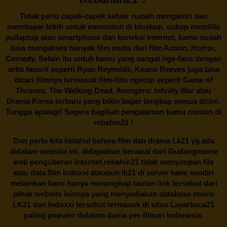
Tidak perlu capek-capek keluar rumah mengantri dan
membayar lebih untuk menonton di bioskop, cukup memiliki
pc/laptop atau smartphone dan koneksi internet, kamu sudah
bisa mengakses banyak film mulai dari film Action, Horror,
Comedy. Selain itu untuk kamu yang sangat nge-fans dengan
artis favorit seperti Ryan Reynolds, Keanu Reeves juga bisa
dicari filmnya termasuk film-film ngetop seperti Game of
Thrones, The Walking Dead, Avengers: Infinity War atau
Drama Korea terbaru yang bikin baper lengkap semua disini.
Tunggu apalagi! Segera bagikan pengalaman kamu nonton di
rebahin21
!
Dan perlu kita ketahui bahwa film dan drama
Lk21
yg ada
didalam website ini, didapatkan berawal dari Gudangmovie
web penguberan internet.
rebahin21
tidak menyimpan file
atau data film Indoxxi ataupun lk21 di server kami sendiri
melainkan kami hanya menangkap tautan link tersebut dari
pihak website lainnya yang menyediakan database movie
LK21
dan Indoxxi tersebut termasuk di situs
Layarkaca21
paling populer didalam dunia per-filman Indonesia.