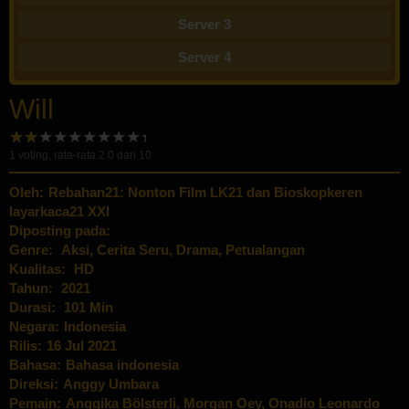
Server 3
Server 4
Will
1
voting, rata-rata
2.0
dari 10
Oleh:
Rebahan21: Nonton Film LK21 dan Bioskopkeren
layarkaca21 XXI
Diposting pada:
Genre:
Aksi
,
Cerita Seru
,
Drama
,
Petualangan
Kualitas:
HD
Tahun:
2021
Durasi:
101 Min
Negara:
Indonesia
Rilis:
16 Jul 2021
Bahasa:
Bahasa indonesia
Direksi:
Anggy Umbara
Pemain:
Anggika Bölsterli
,
Morgan Oey
,
Onadio Leonardo