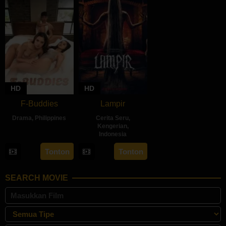
HD
HD
F-Buddies
Lampir
Drama
,
Philippines
Cerita Seru
,
Kengerian
,
3
JM
Indonesia
Sep
Nebres
14
Kenny
Tonton
Tonton
2024
Feb
Gulardi
2024
SEARCH MOVIE