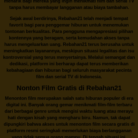
menarik bagi mereka yang ingin menikmati film dan serial TV
tanpa harus membayar langganan atau biaya tambahan.
Sejak awal berdirinya,
Rebahan21
telah menjadi tempat
favorit bagi para penggemar hiburan untuk menemukan
tontonan berkualitas. Para pengguna mengapresiasi pilihan
kontennya yang beragam, serta kemudahan akses tanpa
harus mengeluarkan uang.
Rebahan21
terus berusaha untuk
meningkatkan layanannya, meskipun situasi legalitas dan isu
kontroversial yang terus menyertainya. Melalui semangat dan
dedikasi, platform ini berharap dapat terus memberikan
kebahagiaan dan hiburan bagi seluruh masyarakat pecinta
film dan serial TV di Indonesia.
Nonton Film Gratis di Rebahan21
Menonton film merupakan salah satu hiburan populer di era
digital ini. Banyak orang gemar menikmati film-film terbaru
dari berbagai genre untuk mengisi waktu luang atau merayu
hati dengan kisah yang mengharu biru. Namun, tak dapat
dipungkiri bahwa akses untuk menonton film secara gratis di
platform resmi seringkali memerlukan biaya berlangganan
yang tidak semua orang mampu. Di tengah situasi ini,