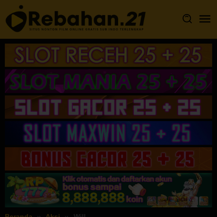
Loncat
ke
konten
Beranda
Aksi
Will