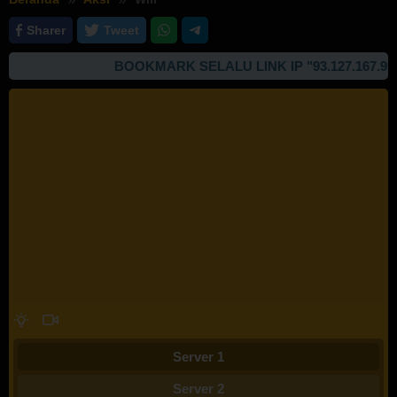
Sharer
Tweet
BOOKMARK SELALU LINK IP "93.127.167.99" 
Server 1
Server 2