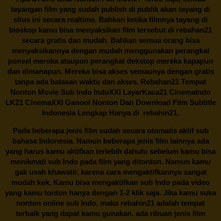
tayangan film yang sudah publish di publik akan tayang di
situs ini secara realtime. Bahkan ketika filmnya tayang di
bioskop kamu bisa menyaksikan film tersebut di
rebahan21
secara gratis dan mudah. Bahkan semua orang bisa
menyaksikannya dengan mudah menggunakan perangkat
ponsel mereka ataupun perangkat dekstop mereka kapapun
dan dimanapun. Mereka bisa akses semaunya dengan gratis
tanpa ada batasan waktu dan akses.
Rebahan21
Tempat
Nonton Movie Sub Indo IndoXXI LayarKaca21 CinemaIndo
LK21 CinemaXXI Ganool Nonton Dan Download Film Subtitle
Indonesia Lengkap Hanya di
rebahin21.
Pada beberapa jenis film sudah secara otomatis aktif sub
bahasa Indonesia. Namun beberapa jenis film lainnya ada
yang harus kamu aktifkan terlebih dahulu sebelum kamu bisa
menikmati sub Indo pada film yang ditonton. Namun kamu
gak usah khawatir, karena cara mengaktifkannya sangat
mudah kok. Kamu bisa mengaktifkan sub Indo pada video
yang kamu tonton hanya dengan 1-2 klik saja. Jika kamu suka
nonton online sub Indo, maka
rebahin21
adalah tempat
terbaik yang dapat kamu gunakan. ada ribuan jenis film