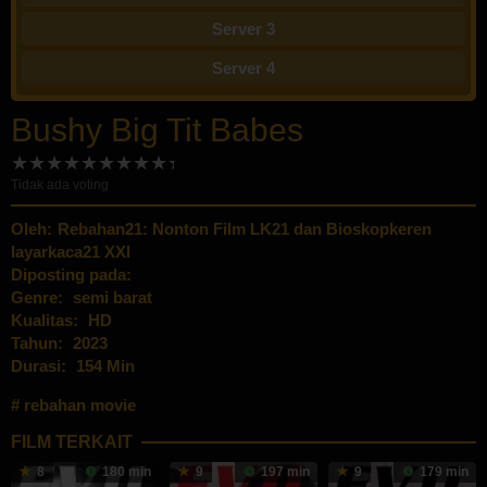
Server 3
Server 4
Bushy Big Tit Babes
Tidak ada voting
Oleh:
Rebahan21: Nonton Film LK21 dan Bioskopkeren
layarkaca21 XXI
Diposting pada:
Genre:
semi barat
Kualitas:
HD
Tahun:
2023
Durasi:
154 Min
rebahan movie
FILM TERKAIT
8
180 min
9
197 min
9
179 min