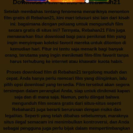
Download Film Gratis di Rebahan21
Setelah membahas tentang fenomena menariknya menonton
film gratis di
Rebahan21
, kini mari telusuri sisi lain dari kisah
ini: bagaimana dengan peluang untuk mengunduh film
secara gratis di situs ini? Ternyata, Rebahan21 Film juga
menawarkan fitur download bagi para penikmat film yang
ingin menyimpan koleksi favorit mereka untuk ditonton di
kemudian hari. Fitur ini tentu saja menarik bagi banyak
orang, terutama yang ingin menikmati film-film favorit tanpa
harus terhubung ke internet atau khawatir kuota habis.
Proses download film di
Rebahan21
tergolong mudah dan
cepat. Anda hanya perlu mencari film yang diinginkan, lalu
pilih opsi download yang tersedia. Film tersebut akan segera
tersimpan dalam perangkat Anda, siap untuk dinikmati kapan
saja dan di mana saja. Namun, perlu diingat bahwa
mengunduh film secara gratis dari situs-situs seperti
Rebahan21 juga berarti berurusan dengan risiko dan
legalitas. Seperti yang telah dibahas sebelumnya, maraknya
situs ilegal semacam ini menimbulkan kontroversi, dan Anda
sebagai pengguna juga perlu bijak dalam mempertimbangkan