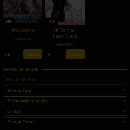
HD
HD
Introspection
I’ll Be Your
Latex Slave
semi barat
semi barat
rebahan21
Tonton
Tonton
SEARCH MOVIE