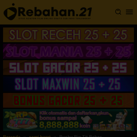
Loncat
ke
konten
Beranda
semi barat
Bushy Big Tit Babes