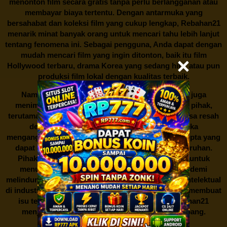
menonton film secara gratis tanpa perlu berlangganan atau
membayar biaya tertentu. Dengan antarmuka yang
bersahabat dan koleksi film yang cukup lengkap,
Rebahan21
menarik minat banyak orang untuk mencari tahu lebih lanjut
tentang fenomena ini. Sebagai pengguna, Anda dapat dengan
mudah mencari film yang ingin ditonton, baik itu film
Hollywood terbaru, drama Korea yang sedang hits, atau pun
produksi film lokal dengan kualitas terbaik.
Namun, seperti halnya cerita manis,
Rebahan21
juga
menimbulkan kontroversi di industri film. Banyak pihak,
terutama produsen film dan pemilik hak cipta, merasa resah
dengan maraknya situs-situs seperti ini. Mereka
menganggapnya sebagai bentuk pelanggaran hak cipta yang
dapat merugikan industri perfilman secara keseluruhan.
Pihak berwenang pun turut terlibat dalam upaya untuk
menutup situs-situs ilegal semacam Rebahan21 demi
melindungi keberlangsungan bisnis dan kekayaan intelektual
di industri hiburan. Konflik kepentingan inilah yang membuat
isu tentang menonton film secara gratis di
Rebahan21
menjadi perbincangan seru yang terus berkembang.