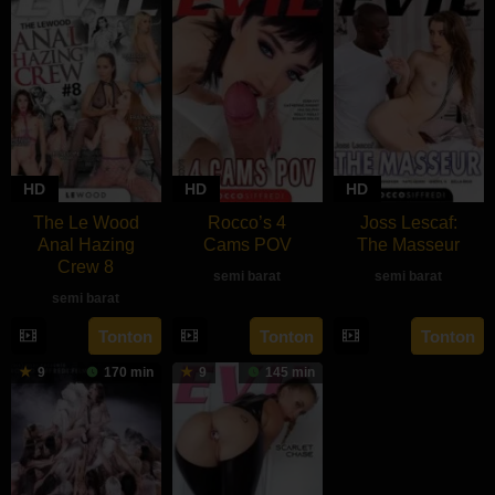
HD
HD
HD
The Le Wood
Rocco’s 4
Joss Lescaf:
Anal Hazing
Cams POV
The Masseur
Crew 8
semi barat
semi barat
semi barat
rebahan21
Tonton
Tonton
Tonton
9
170 min
9
145 min