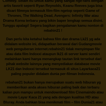
Comedy. Selain itu untuk kamu yang sangat nge-fans dengan
artis favorit seperti Ryan Reynolds, Keanu Reeves juga bisa
dicari filmnya termasuk film-film ngetop seperti Game of
Thrones, The Walking Dead, Avengers: Infinity War atau
Drama Korea terbaru yang bikin baper lengkap semua disini.
Tunggu apalagi! Segera bagikan pengalaman kamu nonton di
rebahin21
!
Dan perlu kita ketahui bahwa film dan drama
Lk21
yg ada
didalam website ini, didapatkan berawal dari Gudangmovie
web penguberan internet.
rebahin21
tidak menyimpan file
atau data film Indoxxi ataupun lk21 di server kami sendiri
melainkan kami hanya menangkap tautan link tersebut dari
pihak website lainnya yang menyediakan database movie
LK21
dan Indoxxi tersebut termasuk di situs
Layarkaca21
paling populer didalam dunia per-filman Indonesia.
rebahan21
bukan hanya merupakan suatu web hiburan yg
memberikan anda akses hiburan paling baik dan terbaru
kalian pun mampu untuk mendownload film Cinemaindo atau
movie Layar Kaca 21 yang ada dengan kualitas HD atau
Bluray. Anda bahkan bisa menikmati film – film
Dunia21
atau