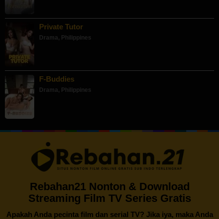
Private Tutor
Drama
,
Philippines
F-Buddies
Drama
,
Philippines
Rebahan21 Nonton & Download
Streaming Film TV Series Gratis
Apakah Anda pecinta film dan serial TV? Jika iya, maka Anda