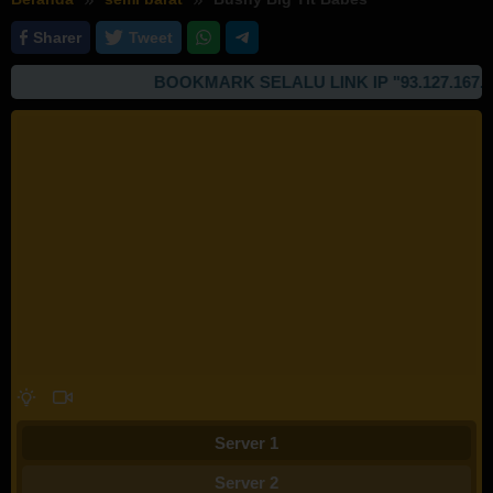
Sharer
Tweet
BOOKMARK SELALU LINK IP "93.127.167.99"
Server 1
Server 2