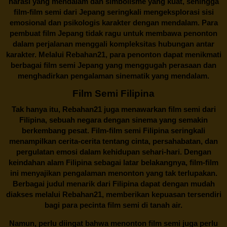
narasi yang mendalam dan simbolisme yang kuat, sehingga
film-film semi dari Jepang seringkali mengeksplorasi sisi
emosional dan psikologis karakter dengan mendalam. Para
pembuat film Jepang tidak ragu untuk membawa penonton
dalam perjalanan menggali kompleksitas hubungan antar
karakter. Melalui
Rebahan21
, para penonton dapat menikmati
berbagai
film semi Jepang
yang menggugah perasaan dan
menghadirkan pengalaman sinematik yang mendalam.
Film Semi Filipina
Tak hanya itu,
Rebahan21
juga menawarkan film semi dari
Filipina, sebuah negara dengan sinema yang semakin
berkembang pesat. Film-film semi Filipina seringkali
menampilkan cerita-cerita tentang cinta, persahabatan, dan
pergulatan emosi dalam kehidupan sehari-hari. Dengan
keindahan alam Filipina sebagai latar belakangnya, film-film
ini menyajikan pengalaman menonton yang tak terlupakan.
Berbagai judul menarik dari Filipina dapat dengan mudah
diakses melalui
Rebahan21
, memberikan kepuasan tersendiri
bagi para pecinta film semi di tanah air.
Namun, perlu diingat bahwa menonton film semi juga perlu