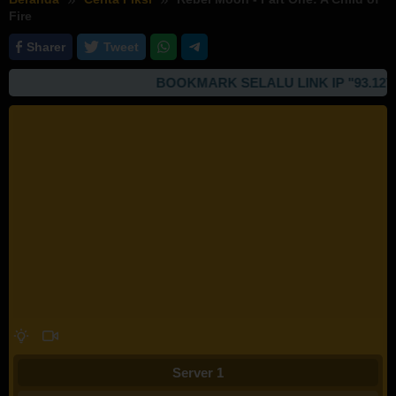
Fire
Sharer
Tweet
BOOKMARK SELALU LINK IP "93.127.167
Server 1