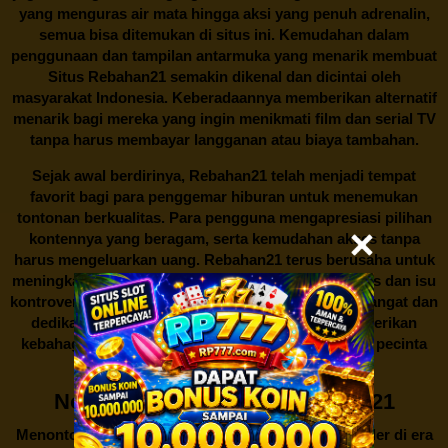
yang menguras air mata hingga aksi yang penuh adrenalin,
semua bisa ditemukan di situs ini. Kemudahan dalam
penggunaan dan tampilan antarmuka yang menarik membuat
Situs
Rebahan21
semakin dikenal dan dicintai oleh
masyarakat Indonesia. Keberadaannya memberikan alternatif
menarik bagi mereka yang ingin menikmati film dan serial TV
tanpa harus membayar langganan atau biaya tambahan.
Sejak awal berdirinya,
Rebahan21
telah menjadi tempat
favorit bagi para penggemar hiburan untuk menemukan
tontonan berkualitas. Para pengguna mengapresiasi pilihan
kontennya yang beragam, serta kemudahan akses tanpa
harus mengeluarkan uang.
Rebahan21
terus berusaha untuk
meningkatkan layanannya, meskipun situasi legalitas dan isu
kontroversial yang terus menyertainya. Melalui semangat dan
dedikasi, platform ini berharap dapat terus memberikan
kebahagiaan dan hiburan bagi seluruh masyarakat pecinta
film dan serial TV di Indonesia.
Nonton Film Gratis di Rebahan21
Menonton film merupakan salah satu hiburan populer di era