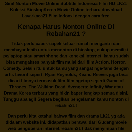
Sini! Nonton Movie Online Subtitle Indonesia Film HD LK21
Koleksi BioskopKeren Movie Online terbaru download
Layarkaca21 Film Indoxxi dengan cara free.
Kenapa Harus Nonton Online Di
Rebahan21 ?
Tidak perlu capek-capek keluar rumah mengantri dan
membayar lebih untuk menonton di bioskop, cukup memiliki
pc/laptop atau smartphone dan koneksi internet, kamu sudah
bisa mengakses banyak film mulai dari film Action, Horror,
Comedy. Selain itu untuk kamu yang sangat nge-fans dengan
artis favorit seperti Ryan Reynolds, Keanu Reeves juga bisa
dicari filmnya termasuk film-film ngetop seperti Game of
Thrones, The Walking Dead, Avengers: Infinity War atau
Drama Korea terbaru yang bikin baper lengkap semua disini.
Tunggu apalagi! Segera bagikan pengalaman kamu nonton di
rebahin21
!
Dan perlu kita ketahui bahwa film dan drama
Lk21
yg ada
didalam website ini, didapatkan berawal dari Gudangmovie
web penguberan internet.
rebahin21
tidak menyimpan file