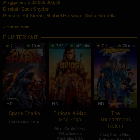
Anggaran:
$ 83.000.000,00
Direksi:
Zack Snyder
Pemain:
Ed Skrein
,
Michiel Huisman
,
Sofia Boutella
space war
FILM TERKAIT
2
70 min
7.68
149 min
7.1
70 min
HD
HD
HD
Space Sharks
Furiosa: A Mad
The
Max Saga
Thundermans
Cerita Fiksi
,
USA
Return
Aksi
,
Cerita Fiksi
,
23
Dustin
Petualangan
,
Aksi
,
Cerita Fiksi
,
Australia
,
USA
Jun
Ferguson
Keluarga
,
Komedi
,