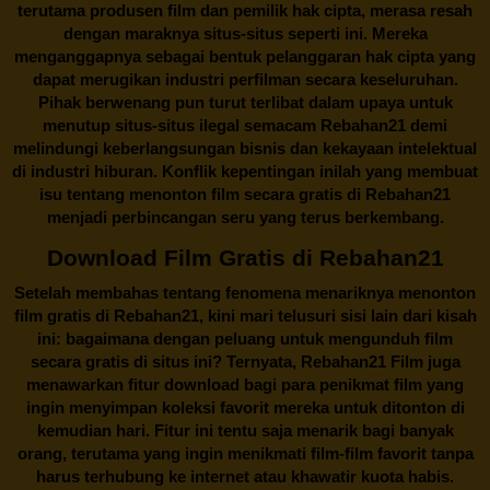
terutama produsen film dan pemilik hak cipta, merasa resah
dengan maraknya situs-situs seperti ini. Mereka
menganggapnya sebagai bentuk pelanggaran hak cipta yang
dapat merugikan industri perfilman secara keseluruhan.
Pihak berwenang pun turut terlibat dalam upaya untuk
menutup situs-situs ilegal semacam Rebahan21 demi
melindungi keberlangsungan bisnis dan kekayaan intelektual
di industri hiburan. Konflik kepentingan inilah yang membuat
isu tentang menonton film secara gratis di
Rebahan21
menjadi perbincangan seru yang terus berkembang.
Download Film Gratis di Rebahan21
Setelah membahas tentang fenomena menariknya menonton
film gratis di
Rebahan21
, kini mari telusuri sisi lain dari kisah
ini: bagaimana dengan peluang untuk mengunduh film
secara gratis di situs ini? Ternyata, Rebahan21 Film juga
menawarkan fitur download bagi para penikmat film yang
ingin menyimpan koleksi favorit mereka untuk ditonton di
kemudian hari. Fitur ini tentu saja menarik bagi banyak
orang, terutama yang ingin menikmati film-film favorit tanpa
harus terhubung ke internet atau khawatir kuota habis.