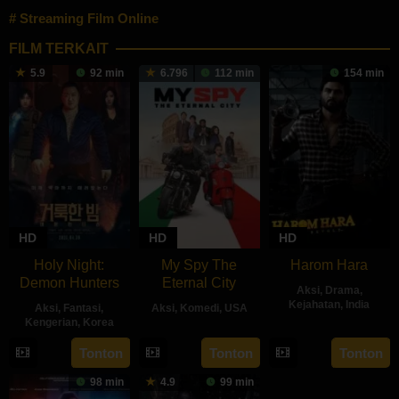
Streaming Film Online
FILM TERKAIT
5.9
92 min
6.796
112 min
154 min
HD
HD
HD
Holy Night:
My Spy The
Harom Hara
Demon Hunters
Eternal City
Aksi
,
Drama
,
Kejahatan
,
India
Aksi
,
Fantasi
,
Aksi
,
Komedi
,
USA
Kengerian
,
Korea
14
Gnanasaga
18
Peter
30
Lim
Jun
Dwaraka
Tonton
Tonton
Tonton
Jul
Segal
Apr
Dae-
2024
2024
98 min
4.9
99 min
2025
hee