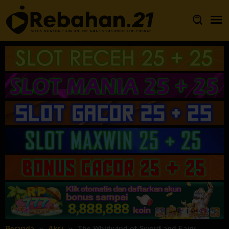
Loncat
ke
konten
Beranda
Aksi
The Whirlwind of Sword and Fairy