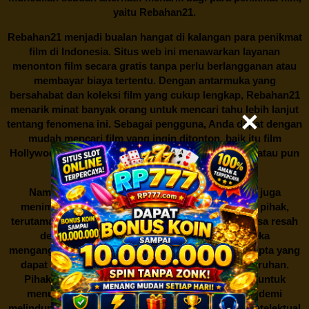
yaitu
Rebahan21.
Rebahan21
menjadi bualan hangat di kalangan para penikmat
film di Indonesia. Situs web ini menawarkan layanan
menonton film secara gratis tanpa perlu berlangganan atau
membayar biaya tertentu. Dengan antarmuka yang
bersahabat dan koleksi film yang cukup lengkap,
Rebahan21
menarik minat banyak orang untuk mencari tahu lebih lanjut
tentang fenomena ini. Sebagai pengguna, Anda dapat dengan
mudah mencari film yang ingin ditonton, baik itu film
Hollywood terbaru, drama Korea yang sedang hits, atau pun
produksi film lokal dengan kualitas terbaik.
Namun, seperti halnya cerita manis,
Rebahan21
juga
menimbulkan kontroversi di industri film. Banyak pihak,
terutama produsen film dan pemilik hak cipta, merasa resah
dengan maraknya situs-situs seperti ini. Mereka
menganggapnya sebagai bentuk pelanggaran hak cipta yang
dapat merugikan industri perfilman secara keseluruhan.
Pihak berwenang pun turut terlibat dalam upaya untuk
menutup situs-situs ilegal semacam Rebahan21 demi
melindungi keberlangsungan bisnis dan kekayaan intelektual