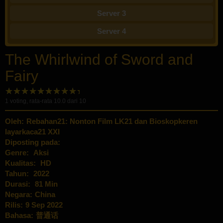
Server 3
Server 4
The Whirlwind of Sword and
Fairy
1
voting, rata-rata
10.0
dari 10
Oleh:
Rebahan21: Nonton Film LK21 dan Bioskopkeren
layarkaca21 XXI
Diposting pada:
Genre:
Aksi
Kualitas:
HD
Tahun:
2022
Durasi:
81 Min
Negara:
China
Rilis:
9 Sep 2022
Bahasa:
普通话