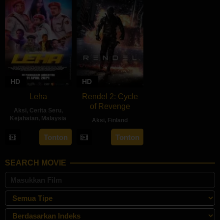
HD
HD
Leha
Rendel 2: Cycle
of Revenge
Aksi
,
Cerita Seru
,
Kejahatan
,
Malaysia
Aksi
,
Finland
11
Azaromi
28
Jesse
Tonton
Tonton
Apr
Ghozali
Jun
Haaja
2024
2024
SEARCH MOVIE