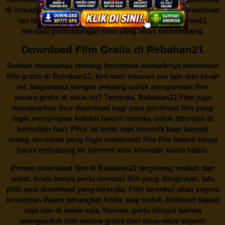
di industri hiburan. Konflik kepentingan inilah yang membuat
isu tentang menonton film secara gratis di
Rebahan21
menjadi perbincangan seru yang terus berkembang.
Download Film Gratis di Rebahan21
Setelah membahas tentang fenomena menariknya menonton
film gratis di
Rebahan21
, kini mari telusuri sisi lain dari kisah
ini: bagaimana dengan peluang untuk mengunduh film
secara gratis di situs ini? Ternyata, Rebahan21 Film juga
menawarkan fitur download bagi para penikmat film yang
ingin menyimpan koleksi favorit mereka untuk ditonton di
kemudian hari. Fitur ini tentu saja menarik bagi banyak
orang, terutama yang ingin menikmati film-film favorit tanpa
harus terhubung ke internet atau khawatir kuota habis.
Proses download film di
Rebahan21
tergolong mudah dan
cepat. Anda hanya perlu mencari film yang diinginkan, lalu
pilih opsi download yang tersedia. Film tersebut akan segera
tersimpan dalam perangkat Anda, siap untuk dinikmati kapan
saja dan di mana saja. Namun, perlu diingat bahwa
mengunduh film secara gratis dari situs-situs seperti