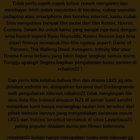
Tidak perlu capek-capek keluar rumah mengantri dan
membayar lebih untuk menonton di bioskop, cukup memiliki
pc/laptop atau smartphone dan koneksi internet, kamu sudah
bisa mengakses banyak film mulai dari film Action, Horror,
Comedy. Selain itu untuk kamu yang sangat nge-fans dengan
artis favorit seperti Ryan Reynolds, Keanu Reeves juga bisa
dicari filmnya termasuk film-film ngetop seperti Game of
Thrones, The Walking Dead, Avengers: Infinity War atau
Drama Korea terbaru yang bikin baper lengkap semua disini.
Tunggu apalagi! Segera bagikan pengalaman kamu nonton di
rebahin21
!
Dan perlu kita ketahui bahwa film dan drama
Lk21
yg ada
didalam website ini, didapatkan berawal dari Gudangmovie
web penguberan internet.
rebahin21
tidak menyimpan file
atau data film Indoxxi ataupun lk21 di server kami sendiri
melainkan kami hanya menangkap tautan link tersebut dari
pihak website lainnya yang menyediakan database movie
LK21
dan Indoxxi tersebut termasuk di situs
Layarkaca21
paling populer didalam dunia per-filman Indonesia.
rebahan21
bukan hanya merupakan suatu web hiburan yg