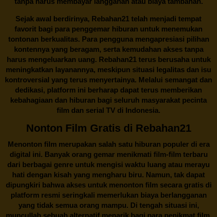
tanpa harus membayar langganan atau biaya tambahan.
Sejak awal berdirinya,
Rebahan21
telah menjadi tempat
favorit bagi para penggemar hiburan untuk menemukan
tontonan berkualitas. Para pengguna mengapresiasi pilihan
kontennya yang beragam, serta kemudahan akses tanpa
harus mengeluarkan uang.
Rebahan21
terus berusaha untuk
meningkatkan layanannya, meskipun situasi legalitas dan isu
kontroversial yang terus menyertainya. Melalui semangat dan
dedikasi, platform ini berharap dapat terus memberikan
kebahagiaan dan hiburan bagi seluruh masyarakat pecinta
film dan serial TV di Indonesia.
Nonton Film Gratis di Rebahan21
Menonton film merupakan salah satu hiburan populer di era
digital ini. Banyak orang gemar menikmati film-film terbaru
dari berbagai genre untuk mengisi waktu luang atau merayu
hati dengan kisah yang mengharu biru. Namun, tak dapat
dipungkiri bahwa akses untuk menonton film secara gratis di
platform resmi seringkali memerlukan biaya berlangganan
yang tidak semua orang mampu. Di tengah situasi ini,
muncullah sebuah alternatif menarik bagi para penikmat film,