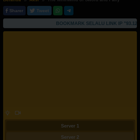
Sharer
Tweet
BOOKMARK SELALU LINK IP "93.127.16
Server 1
Server 2