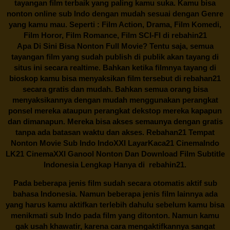
tayangan film terbaik yang paling kamu suka. Kamu bisa
nonton online sub Indo dengan mudah sesuai dengan Genre
yang kamu mau. Seperti : Film Action, Drama, Film Komedi,
Film Horor, Film Romance, Film SCI-FI di
rebahin21
Apa Di Sini Bisa Nonton Full Movie? Tentu saja, semua
tayangan film yang sudah publish di publik akan tayang di
situs ini secara realtime. Bahkan ketika filmnya tayang di
bioskop kamu bisa menyaksikan film tersebut di
rebahan21
secara gratis dan mudah. Bahkan semua orang bisa
menyaksikannya dengan mudah menggunakan perangkat
ponsel mereka ataupun perangkat dekstop mereka kapapun
dan dimanapun. Mereka bisa akses semaunya dengan gratis
tanpa ada batasan waktu dan akses.
Rebahan21
Tempat
Nonton Movie Sub Indo IndoXXI LayarKaca21 CinemaIndo
LK21 CinemaXXI Ganool Nonton Dan Download Film Subtitle
Indonesia Lengkap Hanya di
rebahin21.
Pada beberapa jenis film sudah secara otomatis aktif sub
bahasa Indonesia. Namun beberapa jenis film lainnya ada
yang harus kamu aktifkan terlebih dahulu sebelum kamu bisa
menikmati sub Indo pada film yang ditonton. Namun kamu
gak usah khawatir, karena cara mengaktifkannya sangat