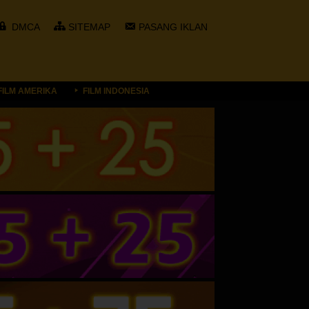
DMCA
SITEMAP
PASANG IKLAN
FILM AMERIKA
FILM INDONESIA