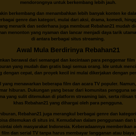
mendorongnya untuk berkembang lebih jauh.
kin berkembang dan menambahkan lebih banyak konten ke dalam k
 Berbagai genre dan kategori, mulai dari aksi, drama, komedi, hi
yang menarik dan sederhana juga membuat
Rebahan21
mudah dig
n menonton yang nyaman dan lancar menjadi daya tarik utama p
di antara berbagai situs streaming.
Awal Mula Berdirinya Rebahan21
lainkan berawal dari semangat dan kecintaan para penggemar film
buran yang mudah dan gratis bagi semua orang. Ide untuk menci
 dengan cepat, dan proyek kecil ini mulai dikerjakan dengan p
il yang menawarkan beberapa film dan acara TV populer. Namun, 
emar hiburan. Dukungan yang besar dari komunitas pengguna s
 yang sulit ditemukan di platform streaming lain, serta rilisan t
khas
Rebahan21
yang dihargai oleh para pengguna.
buran, Rebahan21 juga merangkul berbagai genre dan kategori 
 bisa ditemukan di situs ini. Kemudahan dalam penggunaan dan
cintai oleh masyarakat Indonesia. Keberadaannya memberikan al
 film dan serial TV tanpa harus membayar langganan atau biaya