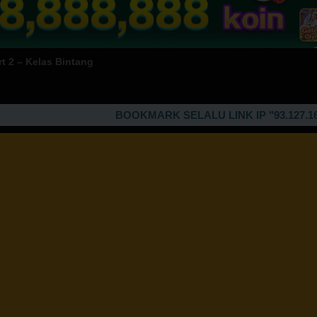
 2 – Kelas Bintang
BOOKMARK SELALU LINK IP "93.127.167.99" U