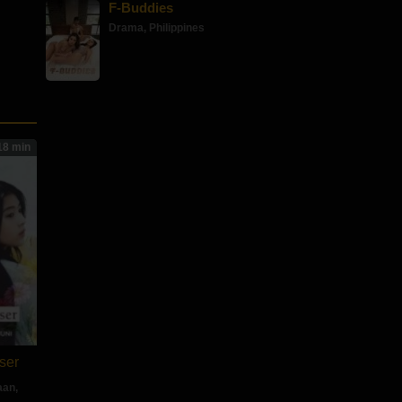
F-Buddies
Drama
,
Philippines
18 min
ser
aan
,