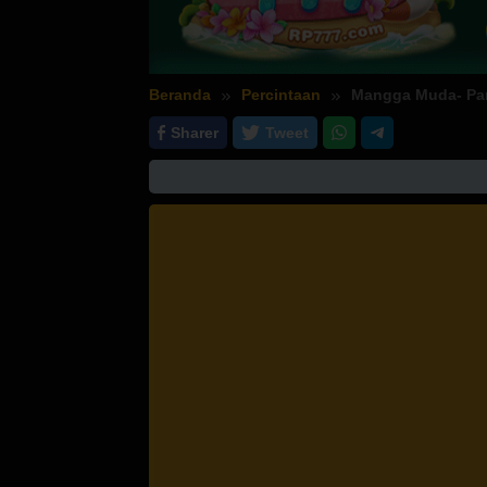
Beranda
Percintaan
Mangga Muda- Part
Sharer
Tweet