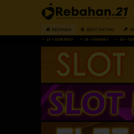
Loncat
ke
konten
BERANDA
BEST RATING
G
18 + SEMI INDO
18 + VIVAMAX
18 + SE