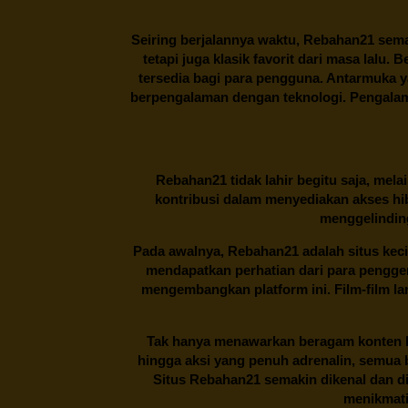
Seiring berjalannya waktu,
Rebahan21
sema
tetapi juga klasik favorit dari masa lalu.
tersedia bagi para pengguna. Antarmuka 
berpengalaman dengan teknologi. Pengalama
Rebahan21
tidak lahir begitu saja, me
kontribusi dalam menyediakan akses hi
menggelinding
Pada awalnya,
Rebahan21
adalah situs kec
mendapatkan perhatian dari para pengg
mengembangkan platform ini. Film-film lama
Tak hanya menawarkan beragam konten hi
hingga aksi yang penuh adrenalin, semua
Situs
Rebahan21
semakin dikenal dan di
menikmati