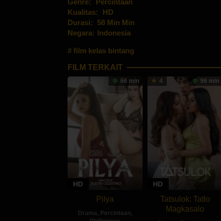
Genre:
Percintaan
Kualitas:
HD
Durasi:
58 Min Min
Negara:
Indonesia
film kelas bintang
FILM TERKAIT
66 min
4
96 min
HD
HD
Pilya
Tatsulok: Tatlo
Magkasalo
Drama
,
Percintaan
,
Philippines