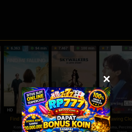
6.363
94 min
7.467
100 min
7
1
HD
HD
HD
Find Me Falling
Skywalkers: A
Drawing Clo
Love Story
Komedi
,
Musik
,
Drama
,
Percint
Percintaan
,
USA
Japan