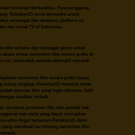
ukan tontonan berkualitas. Para pengguna
ang.
Rebahan21
terus berusaha untuk
alui semangat dan dedikasi, platform ini
m dan serial TV di Indonesia.
m-film terbaru dari berbagai genre untuk
 akses untuk menonton film secara gratis di
 ini, muncullah sebuah alternatif menarik
layanan menonton film secara gratis tanpa
ng cukup lengkap,
Rebahan21
menarik minat
udah mencari film yang ingin ditonton, baik
dengan kualitas terbaik.
ak, terutama produsen film dan pemilik hak
anggaran hak cipta yang dapat merugikan
itus-situs ilegal semacam Rebahan21 demi
lah yang membuat isu tentang menonton film
kembang.