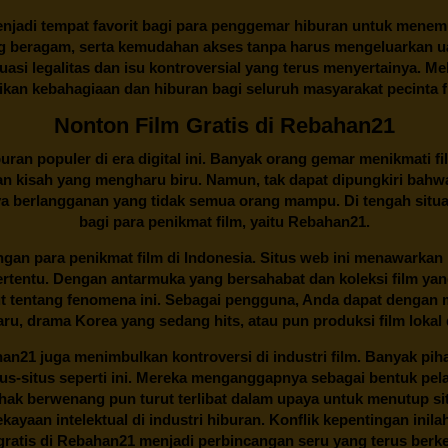
njadi tempat favorit bagi para penggemar hiburan untuk menem
ng beragam, serta kemudahan akses tanpa harus mengeluarkan u
si legalitas dan isu kontroversial yang terus menyertainya. Mel
kan kebahagiaan dan hiburan bagi seluruh masyarakat pecinta fil
Nonton Film Gratis di Rebahan21
ran populer di era digital ini. Banyak orang gemar menikmati fil
n kisah yang mengharu biru. Namun, tak dapat dipungkiri bahwa
ya berlangganan yang tidak semua orang mampu. Di tengah situasi
bagi para penikmat film, yaitu
Rebahan21.
gan para penikmat film di Indonesia. Situs web ini menawarkan 
ertentu. Dengan antarmuka yang bersahabat dan koleksi film ya
ut tentang fenomena ini. Sebagai pengguna, Anda dapat dengan m
aru, drama Korea yang sedang hits, atau pun produksi film lokal 
han21
juga menimbulkan kontroversi di industri film. Banyak pih
tus-situs seperti ini. Mereka menganggapnya sebagai bentuk pel
Pihak berwenang pun turut terlibat dalam upaya untuk menutup s
ayaan intelektual di industri hiburan. Konflik kepentingan ini
ratis di
Rebahan21
menjadi perbincangan seru yang terus ber