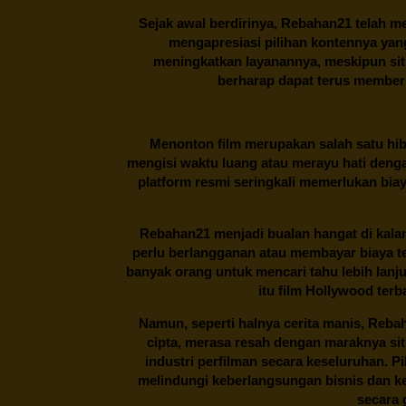
Sejak awal berdirinya,
Rebahan21
telah me
mengapresiasi pilihan kontennya ya
meningkatkan layanannya, meskipun situa
berharap dapat terus memberi
Menonton film merupakan salah satu hibu
mengisi waktu luang atau merayu hati denga
platform resmi seringkali memerlukan bia
Rebahan21
menjadi bualan hangat di kalan
perlu berlangganan atau membayar biaya t
banyak orang untuk mencari tahu lebih lanj
itu film Hollywood terb
Namun, seperti halnya cerita manis,
Reba
cipta, merasa resah dengan maraknya si
industri perfilman secara keseluruhan. 
melindungi keberlangsungan bisnis dan kek
secara g