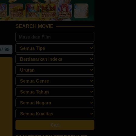
SEARCH MOVIE
NTUK AKSES "REBAHAN21" SITUS STREAMING NONTON FILM