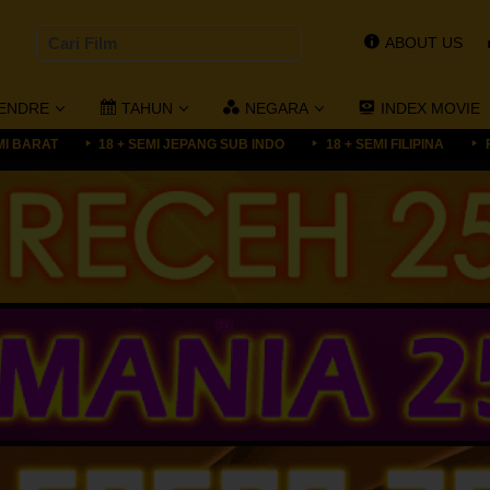
ABOUT US
ENDRE
TAHUN
NEGARA
INDEX MOVIE
MI BARAT
18 + SEMI JEPANG SUB INDO
18 + SEMI FILIPINA