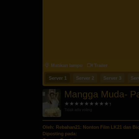
Matikan lampu
Trailer
Server 1
Server 2
Server 3
Ser
Mangga Muda- Par
Tidak ada voting
Oleh:
Rebahan21: Nonton Film LK21 dan Bio
Diposting pada: